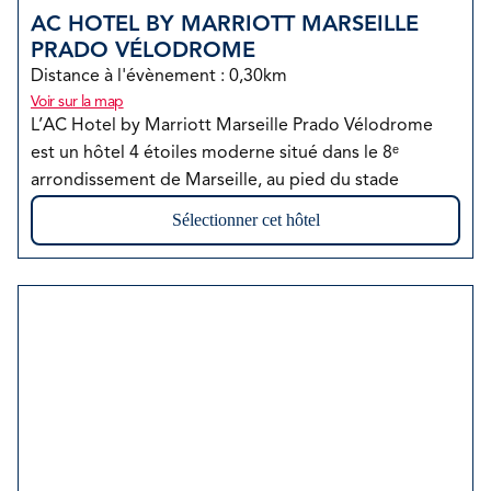
AC HOTEL BY MARRIOTT MARSEILLE 
PRADO VÉLODROME
Distance à l'évènement : 
0,30km
Voir sur la map
L’AC Hotel by Marriott Marseille Prado Vélodrome 
est un hôtel 4 étoiles moderne situé dans le 8ᵉ 
arrondissement de Marseille, au pied du stade 
Orange Vélodrome et à proximité du Parc Chanot et 
Sélectionner cet hôtel
des plages du Prado.

Il dispose de 125 chambres élégantes et insonorisées, 
dotées du Wi-Fi gratuit, d’une literie confortable et 
d’un design contemporain. L’établissement propose 
une piscine extérieure chauffée (ouverte de mai à 
octobre), un jardin paysagé, une salle de fitness 
ouverte 24 h/24 et un restaurant méditerranéen, « Oh 
Inclu
Massalia ».

Son emplacement stratégique, entre mer et centre-
ville, en fait un choix idéal pour un séjour d’affaires ou 