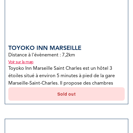
+
pratique près des plages et du centre-ville.
TOYOKO INN MARSEILLE
Distance à l'évènement : 
7,2km
Voir sur la map
Toyoko Inn Marseille Saint Charles est un hôtel 3 
étoiles situé à environ 5 minutes à pied de la gare 
Marseille-Saint-Charles. Il propose des chambres 
modernes et fonctionnelles, adaptées aux voyageurs 
Sold out
d’affaires et aux touristes recherchant un 
hébergement confortable à prix raisonnable. 
L’établissement offre plusieurs services comme le Wi-
Fi gratuit, un petit-déjeuner continental inclus, un bar, 
un parking privé et une terrasse avec jardin japonais.