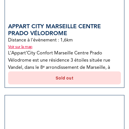
de loisirs à Marseille.
APPART CITY MARSEILLE CENTRE 
PRADO VÉLODROME
Distance à l'évènement : 
1,6km
Voir sur la map
L’Appart’City Confort Marseille Centre Prado 
Vélodrome est une résidence 3 étoiles située rue 
Vandel, dans le 8ᵉ arrondissement de Marseille, à 
proximité du stade Orange Vélodrome et du métro 
Sold out
Périer. Elle propose 69 studios et appartements 
modernes, climatisés et entièrement équipés avec 
kitchenette, Wi-Fi gratuit et salle de bain privative. 
L’établissement dispose d’un parking privé en option, 
accepte les animaux et offre une réception ouverte 
24 h/24. Idéal pour les séjours d’affaires ou de loisirs, 
il combine confort, autonomie et emplacement 